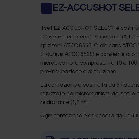
EZ-ACCUSHOT SEL
Il set EZ-ACCUSHOT SELECT è costituit
all’uso e a concentrazione nota (A. bras
spizizenii ATCC 6633, C. albicans ATCC
S. aureus ATCC 6538) e consente di ot
microbica nota compresa tra 10 e 100 
pre-incubazione e di diluizione.
La confezione è costituita da 5 flaconc
liofilizzato dei microrganismi del set) e 
reidratante (1,2 ml).
Ogni confezione è corredata da Certific