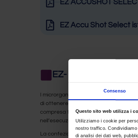
EZ ACCUSHOT SELECT 
EZ Accu Shot Select is
EZ- CFU ONE STEP
Consenso
I microrganismi EZ-CFU ONE STEP, a 
di ottenere sospensioni batteriche e f
Questo sito web utilizza i c
compresa tra 10 e 100 CFU/0,1 ml, senza
nell’esecuzione dei Growth Promotion 
Utilizziamo i cookie per perso
nostro traffico. Condividiamo 
La confezione è costituita da 2 flaconcini
di analisi dei dati web, pubbl