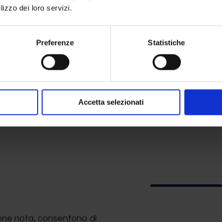
ido reidratante (2 ml).
lizzo dei loro servizi.
ato di Analisi.
Preferenze
Statistiche
ezione
Accetta selezionati
zioni
one nota, consentono di