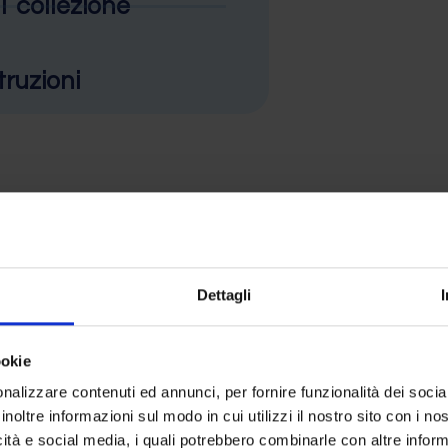
collezione
truzioni
Dettagli
concentrazione nota, consentono
ungine con carica microbica nota
ookie
 necessità di diluizione,
Tests (GPT).
nalizzare contenuti ed annunci, per fornire funzionalità dei socia
inoltre informazioni sul modo in cui utilizzi il nostro sito con i n
 da 10 pellets liofilizzati del
icità e social media, i quali potrebbero combinarle con altre inform