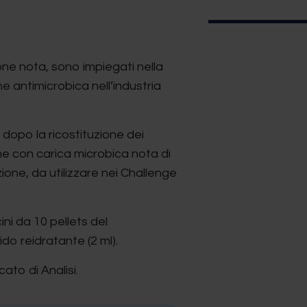
ne nota, sono impiegati nella
ne antimicrobica nell’industria
dopo la ricostituzione dei
ne con carica microbica nota di
one, da utilizzare nei Challenge
ni da 10 pellets del
ido reidratante (2 ml).
ato di Analisi.