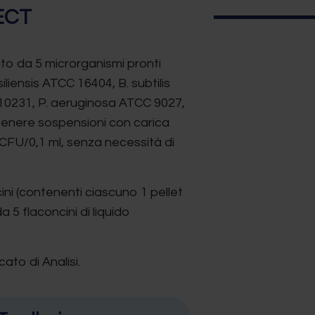
ECT
o da 5 microrganismi pronti
iliensis ATCC 16404, B. subtilis
 10231, P. aeruginosa ATCC 9027,
tenere sospensioni con carica
CFU/0,1 ml, senza necessità di
ini (contenenti ciascuno 1 pellet
da 5 flaconcini di liquido
ato di Analisi.