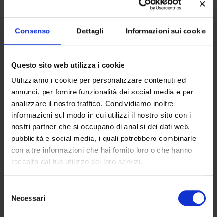
Consenso
Dettagli
Informazioni sui cookie
BIOLIFE
Questo sito web utilizza i cookie
MICROBIOLOGICS
Utilizziamo i cookie per personalizzare contenuti ed
annunci, per fornire funzionalità dei social media e per
GOLD STANDARD DIAGNOSTICS
analizzare il nostro traffico. Condividiamo inoltre
informazioni sul modo in cui utilizzi il nostro sito con i
nostri partner che si occupano di analisi dei dati web,
HYGIENA
pubblicità e social media, i quali potrebbero combinarle
con altre informazioni che hai fornito loro o che hanno
raccolto dal tuo utilizzo dei loro servizi.
LABPLAS
Selezione
ROMER
Necessari
del
consenso