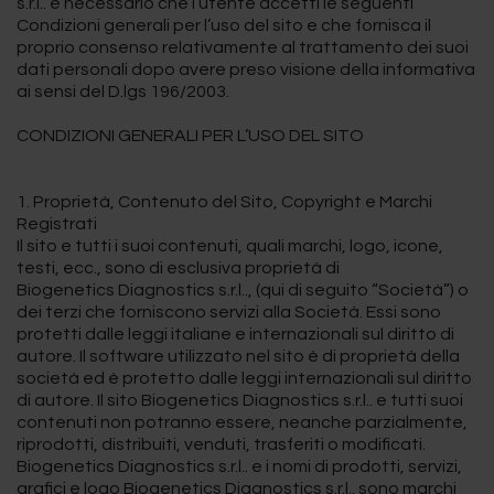
s.r.l.. è necessario che l’utente accetti le seguenti
Condizioni generali per l’uso del sito e che fornisca il
proprio consenso relativamente al trattamento dei suoi
dati personali dopo avere preso visione della informativa
ai sensi del D.lgs 196/2003.
CONDIZIONI GENERALI PER L’USO DEL SITO
1. Proprietà, Contenuto del Sito, Copyright e Marchi
Registrati
Il sito e tutti i suoi contenuti, quali marchi, logo, icone,
testi, ecc., sono di esclusiva proprietà di
Biogenetics Diagnostics s.r.l.., (qui di seguito “Società”) o
dei terzi che forniscono servizi alla Società. Essi sono
protetti dalle leggi italiane e internazionali sul diritto di
autore. Il software utilizzato nel sito è di proprietà della
società ed è protetto dalle leggi internazionali sul diritto
di autore. Il sito Biogenetics Diagnostics s.r.l.. e tutti suoi
contenuti non potranno essere, neanche parzialmente,
riprodotti, distribuiti, venduti, trasferiti o modificati.
Biogenetics Diagnostics s.r.l.. e i nomi di prodotti, servizi,
grafici e logo Biogenetics Diagnostics s.r.l.. sono marchi