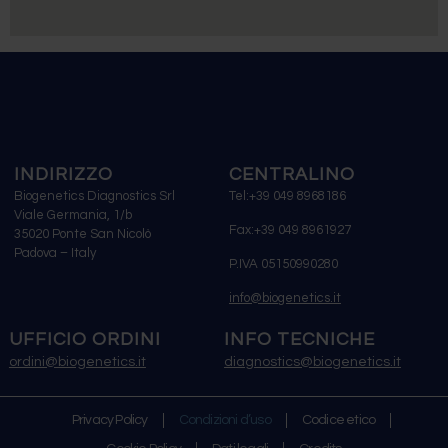
INDIRIZZO
CENTRALINO
Biogenetics Diagnostics Srl
Tel:+39 049 8968186
Viale Germania, 1/b
Fax:+39 049 8961927
35020 Ponte San Nicolò
Padova – Italy
P.IVA 05150990280
info@biogenetics.it
UFFICIO ORDINI
INFO TECNICHE
ordini@biogenetics.it
diagnostics@biogenetics.it
Privacy Policy
Condizioni d’uso
Codice etico