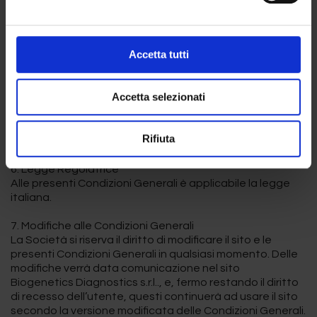
la completezza, la affidabilità delle informazioni, dei
materiali e dei prodotti ivi contenuti. Per quanto
consentito dalle leggi applicabili, la Società non rilascia
Accetta tutti
alcuna garanzia implicita o esplicita di commerciabilità e
di idoneità ad uno scopo particolare.
Accetta selezionati
5. Limitazione di Responsabilità
La Società non sarà responsabile per i danni di qualsiasi
genere conseguenti all’utilizzo del sito, compresi i danni
Rifiuta
diretti, indiretti, incidentali e consequenziali.
6. Legge Regolatrice
Alle presenti Condizioni Generali è applicabile la legge
italiana.
7. Modifiche alle Condizioni Generali
La Società si riserva il diritto di modificare il sito e le
presenti Condizioni Generali in qualsiasi momento. Delle
modifiche verrà data comunicazione nel sito
Biogenetics Diagnostics s.r.l.., e, fermo restando il diritto
di recesso dell’utente, questi continuerà ad usare il sito
secondo la versione modificata delle Condizioni Generali.