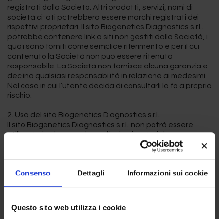
registrati dalla Società. Altri prodotti, servizi, nomi di
società citati potrebbero essere marchi registrati dei
rispettivi proprietari. Il sito Biogenetics Diagnostics s.r.l..
potrebbe contenere link a siti non gestiti dalla Società, i
quali sono forniti come semplice riferimento e per il cui
contenuto la Società non può essere ritenuta
responsabile. La Società non fornisce alcuna garanzia e
declina qualsiasi responsabilità in relazione ai medesimi.
Nel caso in cui l’utente decida di consultarli lo fa a proprio
rischio.
2. Uso del sito Biogenetics Diagnostics s.r.l..
Il sito Biogenetics Diagnostics s.r.l.. non potrà essere
utilizzato in alcun modo per l’invio di materiale
pornografico, o che in ogni caso offenda il senso del
comune pudore, o, più in generale, per finalità illecite. È
vietata la riproduzione, la modifica, la duplicazione, la
Consenso
Dettagli
Informazioni sui cookie
copia, la distribuzione, la vendita o comunque lo
sfruttamento del sito per scopi commerciali. È ammessa
la possibilità di scaricare o stampare una copia dei
materiali contenuti nel sito per uso personale e scopi
Questo sito web utilizza i cookie
non speculativi. L’uso non autorizzato del sito e del