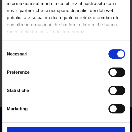
informazioni sul modo in cui utilizzi il nostro sito con i
nostri partner che si occupano di analisi dei dati web,
Contattaci
pubblicità e social media, i quali potrebbero combinarle
Contattaci per
supporto tecnico
,
informazioni commerciali
o
richieste
con altre informazioni che hai fornito loro o che hanno
specifiche
.
Siamo a disposizione con risposte chiare, rapide e dedicate.
raccolto dal tuo utilizzo dei loro servizi.
CONTATTACI
Selezione
Necessari
del
consenso
Preferenze
Statistiche
Marketing