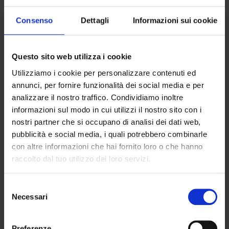
punto critico in pochi secondi e i risultati interpretati
facilmente dopo 24-48 ore di incubazione.
Consenso
Dettagli
Informazioni sui cookie
Costituiscono un
indicatore sicuro
, economico e
rapido della
contaminazione batterica negli alimenti e
Questo sito web utilizza i cookie
negli impianti
, per monitorare la situazione e
approntare le misure più efficaci per evitare sprechi.
Utilizziamo i cookie per personalizzare contenuti ed
annunci, per fornire funzionalità dei social media e per
Sono lo strumento ideale per controllare
l’igiene delle
analizzare il nostro traffico. Condividiamo inoltre
superfici
dopo la pulizia, alcuni di essi formulati
informazioni sul modo in cui utilizzi il nostro sito con i
specificamente con neutralizzanti attivi verso i più
nostri partner che si occupano di analisi dei dati web,
comuni battericidi di detergenti e disinfettanti.
pubblicità e social media, i quali potrebbero combinarle
con altre informazioni che hai fornito loro o che hanno
Catalogo Dimanco Biogenetics
raccolto dal tuo utilizzo dei loro servizi.
Diagnostics
Selezione
Necessari
del
consenso
Preferenze