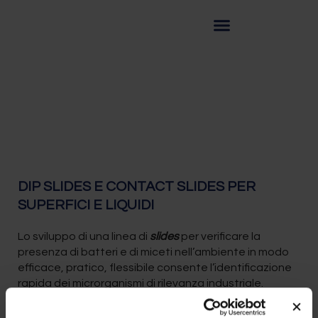
DIP SLIDES E CONTACT SLIDES PER
SUPERFICI E LIQUIDI
Lo sviluppo di una linea di
slides
per verificare la
presenza di batteri e di miceti nell’ambiente in modo
efficace, pratico, flessibile consente l’identificazione
rapida dei microrganismi di rilevanza industriale.
Forniti sterili, gli slides possono essere utilizzati su un