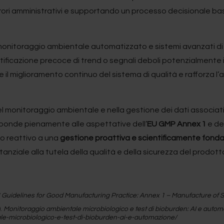
di errori amministrativi e supportando un processo decisionale b
di monitoraggio ambientale automatizzato e sistemi avanzati 
entificazione precoce di trend o segnali deboli potenzialmente i
l miglioramento continuo del sistema di qualità e rafforza l’a
el monitoraggio ambientale e nella gestione dei dati associa
sponde pienamente alle aspettative dell’
EU GMP Annex
1
e del
lo reattivo a una
gestione proattiva e scientificamente fond
anziale alla tutela della qualità e della sicurezza del prodot
Guidelines for Good Manufacturing Practice: Annex 1 – Manufacture of S
.
Monitoraggio ambientale microbiologico e test di bioburden: AI e auto
le-microbiologico-e-test-di-bioburden-ai-e-automazione/