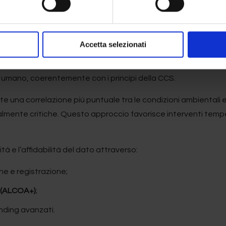
tomazione sulla ridu
 e dell’errore umano
Accetta selezionati
 monitoraggio ambientale ha dimostrato un impatto significat
re umano, coerentemente con i principi della CCS.
e una correlazione più puntuale tra le condizioni ambientali e
almente critiche. Questo approccio favorisce interventi tempesti
à e l’affidabilità del dato attraverso:
one e registrazione;
y (ALCOA+)
;
rending avanzati.