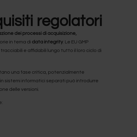
isiti regolatori
azione dei processi di acquisizione,
orie in tema di
data integrity
. Le EU GMP
cciabili e affidabili lungo tutto il loro ciclo di
entano una fase critica, potenzialmente
 in sistemi informatici separati può introdurre
ione delle versioni.
e: