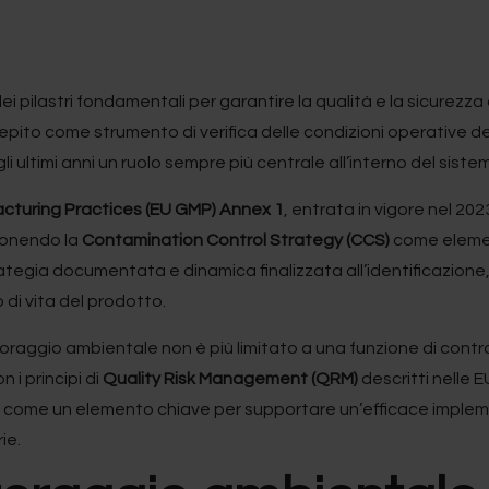
pilastri fondamentali per garantire la qualità e la sicurezza d
cepito come strumento di verifica delle condizioni operative d
i ultimi anni un ruolo sempre più centrale all’interno del sist
turing Practices (EU GMP) Annex 1
, entrata in vigore nel 20
 ponendo la
Contamination Control Strategy (CCS)
come elemen
tegia documentata e dinamica finalizzata all’identificazione, 
o di vita del prodotto.
raggio ambientale non è più limitato a una funzione di control
 i principi di
Quality Risk Management (QRM)
descritti nelle 
come un elemento chiave per supportare un’efficace impleme
ie.