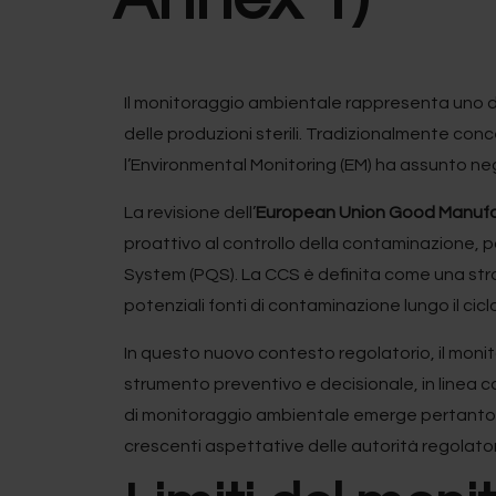
Il monitoraggio ambientale rappresenta uno dei 
delle produzioni sterili. Tradizionalmente con
l’Environmental Monitoring (EM) ha assunto negl
La revisione dell’
European Union Good Manufac
proattivo al controllo della contaminazione,
System (PQS). La CCS è definita come una stra
potenziali fonti di contaminazione lungo il cicl
In questo nuovo contesto regolatorio, il monito
strumento preventivo e decisionale, in linea con
di monitoraggio ambientale emerge pertanto 
crescenti aspettative delle autorità regolator