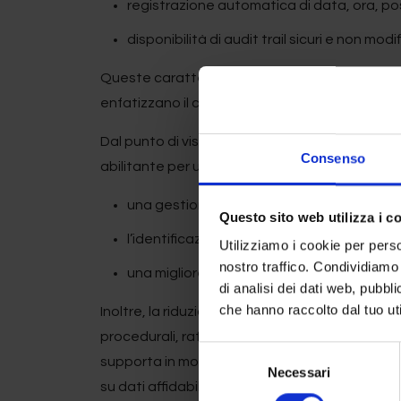
registrazione automatica di data, ora, po
disponibilità di audit trail sicuri e non modifi
Queste caratteristiche risultano pienamente al
enfatizzano il controllo dell’accesso, la tracc
Dal punto di vista della
Contamination Contro
Consenso
abilitante per una valutazione più efficace del r
una gestione avanzata dei trend legati a
Questo sito web utilizza i c
l’identificazione precoce di segnali deboli
Utilizziamo i cookie per perso
nostro traffico. Condividiamo 
una migliore correlazione tra dati ambienta
di analisi dei dati web, pubbl
che hanno raccolto dal tuo uti
Inoltre, la riduzione dell’intervento umano nei p
procedurali, rafforzando la robustezza comples
Selezione
supporta in modo diretto la conformità regola
Necessari
del
su dati affidabili e scientificamente difendibili.
consenso