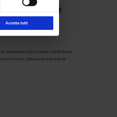
zione delle
Accetta tutti
ivo sulla
riduzione del rischio di
 le operazioni di processo, facilitando
vi e mirati, riducendo il rischio di