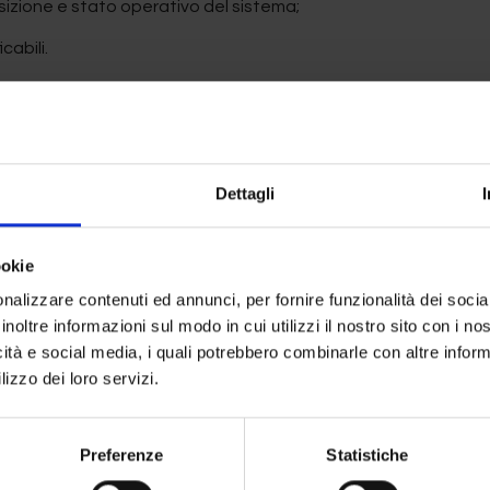
sizione e stato operativo del sistema;
cabili.
lineate con i requisiti del
Capitolo 4 delle EU GMP
e dell’
Anne
iabilità delle modifiche e la protezione del dato da alterazioni
l Strategy
, l’automazione della gestione dei dati di monito
Dettagli
ischio. La disponibilità di dati strutturati, continui e facilment
lla contaminazione;
ookie
 di deterioramento delle condizioni controllate;
nalizzare contenuti ed annunci, per fornire funzionalità dei socia
inoltre informazioni sul modo in cui utilizzi il nostro sito con i n
li, eventi di processo e deviazioni qualitative.
icità e social media, i quali potrebbero combinarle con altre inform
lizzo dei loro servizi.
rocessi di registrazione e revisione dei dati contribuisce a minim
siva del sistema di qualità. In tale prospettiva, l’automazione
toria e la solidità della CCS, trasformando il monitoraggio a
Preferenze
Statistiche