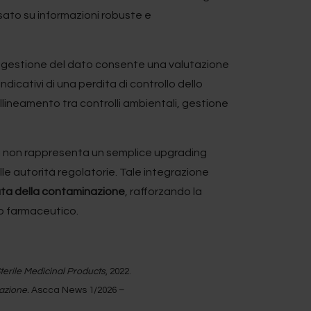
asato su informazioni robuste e
di gestione del dato consente una valutazione
ndicativi di una perdita di controllo dello
llineamento tra controlli ambientali, gestione
ti non rappresenta un semplice upgrading
le autorità regolatorie. Tale integrazione
ata della contaminazione
, rafforzando la
to farmaceutico.
terile Medicinal Products
, 2022.
mazione.
Ascca News 1/2026 –