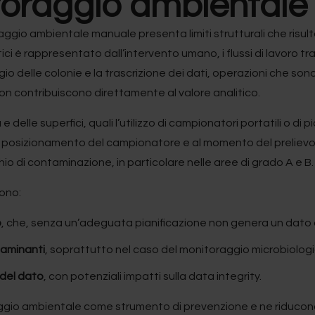
itoraggio ambiental
ggio ambientale manuale presenta limiti strutturali che risu
itici è rappresentato dall’intervento umano, i flussi di lavoro 
gio delle colonie e la trascrizione dei dati, operazioni che s
 contribuiscono direttamente al valore analitico.
e delle superfici, quali l’utilizzo di campionatori portatili o 
, al posizionamento del campionatore e al momento del preliev
io di contaminazione, in particolare nelle aree di grado A e B.
dono:
o
, che, senza un’adeguata pianificazione non genera un dato a
ntaminanti
, soprattutto nel caso del monitoraggio microbiologi
 del dato
, con potenziali impatti sulla data integrity.
raggio ambientale come strumento di prevenzione e ne riducono 