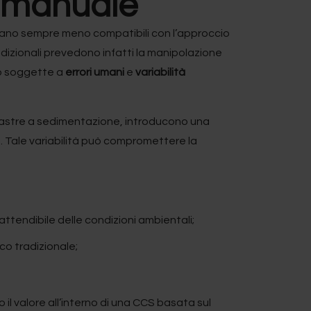
e manuale
ltano sempre meno compatibili con l’approccio
tradizionali prevedono infatti la manipolazione
ono soggette a
errori umani
e
variabilità
di piastre a sedimentazione, introducono una
o. Tale variabilità può compromettere la
ttendibile delle condizioni ambientali;
co tradizionale;
il valore all’interno di una CCS basata sul