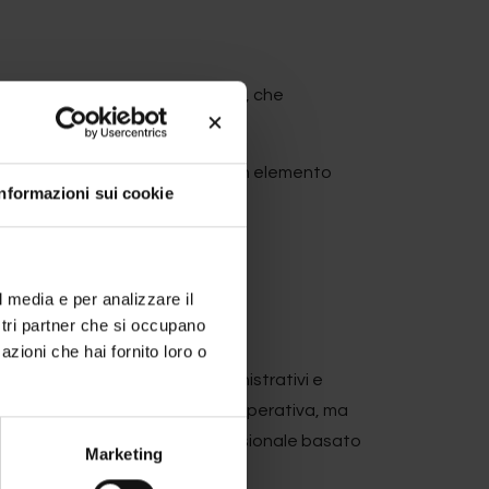
x 11
sui sistemi computerizzati, che
 non autorizzate.
raggio ambientale rappresenta un elemento
Informazioni sui cookie
e analizzabili consente infatti:
l media e per analizzare il
ostri partner che si occupano
azioni che hai fornito loro o
izzare il rischio di errori amministrativi e
 non solo migliora l’efficienza operativa, ma
mbientale in uno strumento decisionale basato
Marketing