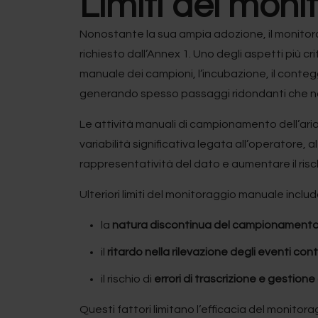
Limiti del mon
Nonostante la sua ampia adozione, il monitora
richiesto dall’Annex 1. Uno degli aspetti più cr
manuale dei campioni, l’incubazione, il conteg
generando spesso passaggi ridondanti che non
Le attività manuali di campionamento dell’aria 
variabilità significativa legata all’operatore
rappresentatività del dato e aumentare il risch
Ulteriori limiti del monitoraggio manuale inclu
la
natura discontinua del campionament
il
ritardo nella rilevazione degli eventi co
il rischio di
errori di trascrizione e gestione
Questi fattori limitano l’efficacia del monito