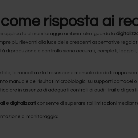
ome risposta ai requ
ne applicata al monitoraggio ambientale riguarda la
digitalizz
mpre più rilevanti alla luce delle crescenti aspettative regolat
 di produzione e controllo siano accurati, completi, leggibili, tra
ntale, la raccolta e la trascrizione manuale dei dati rappres
mento manuale dei risultati microbiologici su supporti cartacei o
articolare in assenza di adeguati controlli di audit trail e di gest
i e digitalizzati
consente di superare tali limitazioni mediant
entazione di monitoraggio;