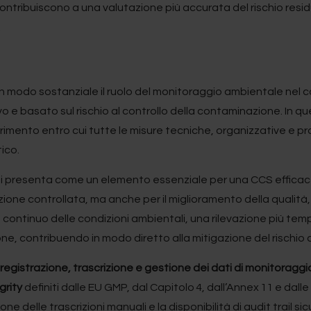
contribuiscono a una valutazione più accurata del rischio res
.
 in modo sostanziale il ruolo del monitoraggio ambientale nel c
 e basato sul rischio al controllo della contaminazione. In q
ferimento entro cui tutte le misure tecniche, organizzative e 
ico.
 presenta come un elemento essenziale per una CCS efficace, 
ne controllata, ma anche per il miglioramento della qualità, aff
continuo delle condizioni ambientali, una rilevazione più temp
ne, contribuendo in modo diretto alla mitigazione del rischio 
registrazione, trascrizione e gestione dei dati di monitoragg
grity
definiti dalle EU GMP, dal Capitolo 4, dall’Annex 11 e dalle
ione delle trascrizioni manuali e la disponibilità di audit trail si