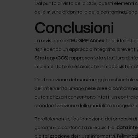
Dal punto di vista della CCS, questi elementi 
delle misure di controllo della contaminazione
Conclusioni
La revisione dell’
EU GMP Annex 1
ha ridefinito
richiedendo un approccio integrato, preventivo
Strategy (CCS)
rappresenta la struttura di ri
implementate e riesaminate in modo sistemat
L’automazione del monitoraggio ambientale si
dell’intervento umano nelle aree a contaminazio
automatizzati consentono infatti un controllo 
standardizzazione delle modalità di acquisizio
Parallelamente, l’automazione dei processi di
garantire la conformità ai requisiti di
data inte
digitalizzazione dei flussi informativi, l’eliminaz