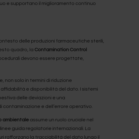
iduo e supportano il miglioramento continuo
ontesto delle produzioni farmaceutiche sterili,
uesto quadro, la
Contamination Control
procedurali devono essere progettate,
non solo in termini di riduzione
idabilità e disponibilità del dato. I sistemi
estiva delle deviazioni e una
di contaminazione e dell’errore operativo.
io ambientale
assume un ruolo cruciale nel
 linee guida regolatorie internazionali. La
curi rafforzano la tracciabilità del dato lungo il