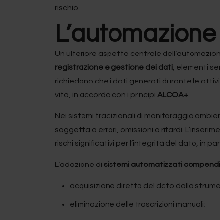
rischio.
L’automazione c
Un ulteriore aspetto centrale dell’automazio
registrazione e gestione dei dati
, elementi se
richiedono che i dati generati durante le attività
vita, in accordo con i principi
ALCOA+
.
Nei sistemi tradizionali di monitoraggio ambie
soggetta a errori, omissioni o ritardi. L’inseri
rischi significativi per l’integrità del dato, in p
L’adozione di
sistemi automatizzati compendial
acquisizione diretta del dato dalla strum
eliminazione delle trascrizioni manuali;