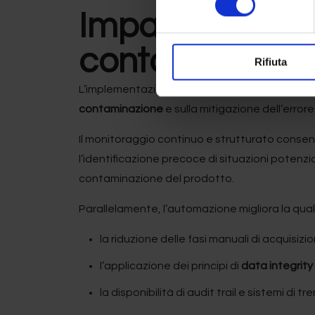
Impatto dell’au
contaminazioni
Rifiuta
L’implementazione di sistemi automatizzati di
contaminazione
e sulla mitigazione dell’erro
Il monitoraggio continuo e strutturato consent
l’identificazione precoce di situazioni potenzi
contaminazione del prodotto.
Parallelamente, l’automazione migliora la qualit
la riduzione delle fasi manuali di acquisizi
l’applicazione dei principi di
data integrit
la disponibilità di audit trail e sistemi di t