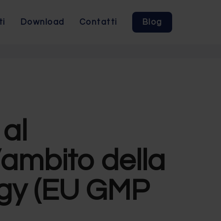
ti
Download
Contatti
Blog
 al
’ambito della
egy (EU GMP