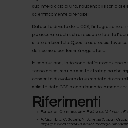
suo intero ciclo di vita, riducendo il rischio 
scientificamente difendibili.
Dal punto di vista della CCS, l’integrazione 
più accurata del rischio residuo e facilita l’id
stato ambientale. Questo approccio favorisce i
del rischio e conformità regolatoria.
In conclusione, l’adozione dell’automazione n
tecnologico, ma una scelta strategica che ri
consente di evolvere da un modello di control
solidità della CCS e contribuendo in modo sost
Riferimenti
European Commission –
EudraLex, Volume 4, EU 
A. Giambra, C. Sabelli, N. Schepis (Copan Group)
https://www.asccanews.it/monitoraggio-ambienta